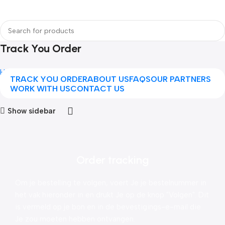
Login / Regist
Track You Order
Home
Track You Order
TRACK YOU ORDER
ABOUT US
FAQS
OUR PARTNERS
WORK WITH US
CONTACT US
Show sidebar
Order tracking
Om je bestelling te volgen, voert Je je bestelnummer in
het vak hieronder in en drukt Je op de knop "Volgen". Dit
is vermeld op je bon en in de bevestigings-e-mail die
Je zou moeten hebben ontvangen.